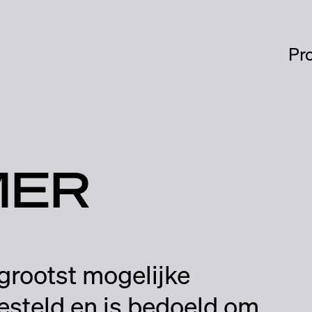
Pr
MER
grootst mogelijke
steld en is bedoeld om