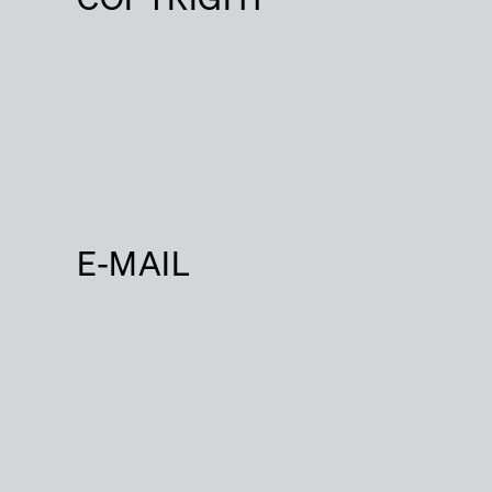
E-MAIL
Projecten
Over ons
Werken bij
Contact