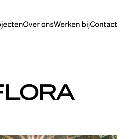
ojecten
Over ons
Werken bij
Contact
FLORA