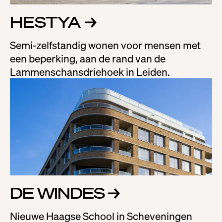
Over ons
HESTYA
→
Werken bij
Semi-zelfstandig wonen voor mensen met
Contact
een beperking, aan de rand van de
Lammenschansdriehoek in Leiden.
DE WINDES
→
Nieuwe Haagse School in Scheveningen