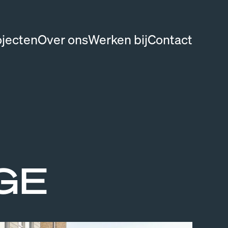
ojecten
Over ons
Werken bij
Contact
GE